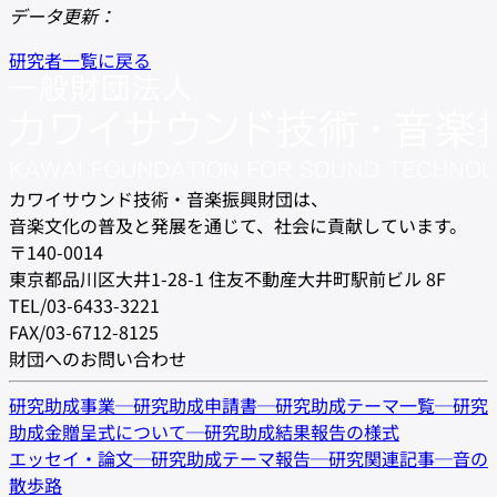
データ更新：
研究者一覧に戻る
カワイサウンド技術・音楽振興財団は、
音楽文化の普及と発展を通じて、社会に貢献しています。
〒140-0014
東京都品川区大井1-28-1 住友不動産大井町駅前ビル 8F
TEL/03-6433-3221
FAX/03-6712-8125
財団へのお問い合わせ
研究助成事業
─
研究助成申請書
─
研究助成テーマ一覧
─
研究
助成金贈呈式について
─
研究助成結果報告の様式
エッセイ・論文
─
研究助成テーマ報告
─
研究関連記事
─
音の
散歩路