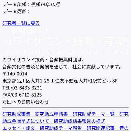
データ作成：平成14年10月
データ更新：
研究者一覧に戻る
カワイサウンド技術・音楽振興財団は、
音楽文化の普及と発展を通じて、社会に貢献しています。
〒140-0014
東京都品川区大井1-28-1 住友不動産大井町駅前ビル 8F
TEL/03-6433-3221
FAX/03-6712-8125
財団へのお問い合わせ
研究助成事業
─
研究助成申請書
─
研究助成テーマ一覧
─
研究
助成金贈呈式について
─
研究助成結果報告の様式
エッセイ・論文
─
研究助成テーマ報告
─
研究関連記事
─
音の