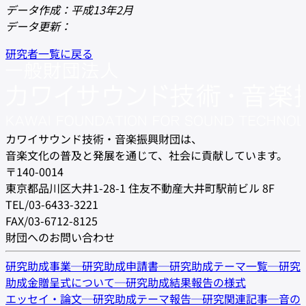
データ作成：平成13年2月
データ更新：
研究者一覧に戻る
カワイサウンド技術・音楽振興財団は、
音楽文化の普及と発展を通じて、社会に貢献しています。
〒140-0014
東京都品川区大井1-28-1 住友不動産大井町駅前ビル 8F
TEL/03-6433-3221
FAX/03-6712-8125
財団へのお問い合わせ
研究助成事業
─
研究助成申請書
─
研究助成テーマ一覧
─
研究
助成金贈呈式について
─
研究助成結果報告の様式
エッセイ・論文
─
研究助成テーマ報告
─
研究関連記事
─
音の