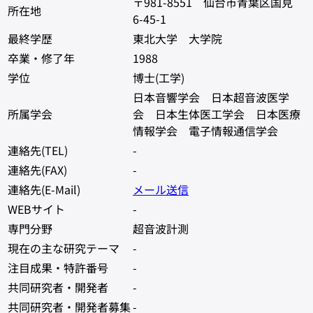
〒981-8551 仙台市青葉区国見
所在地
6-45-1
最終学歴
東北大学 大学院
卒業・修了年
1988
学位
博士(工学)
日本音響学会 日本超音波医学
所属学会
会 日本生体医工学会 日本医療
情報学会 電子情報通信学会
連絡先(TEL)
-
連絡先(FAX)
-
連絡先(E-Mail)
メール送信
WEBサイト
-
専門分野
超音波計測
現在の主な研究テーマ
-
注目成果・特許番号
-
共同研究者・開発者
-
共同研究者・開発者募集
-